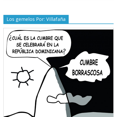
Los gemelos Por: Villafaña