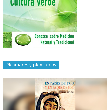
Pleamares y plenilunios