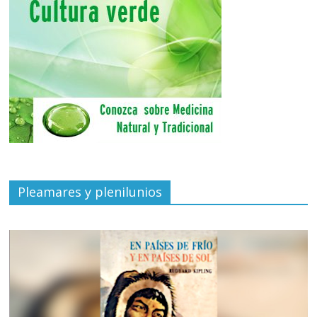
Pleamares y plenilunios