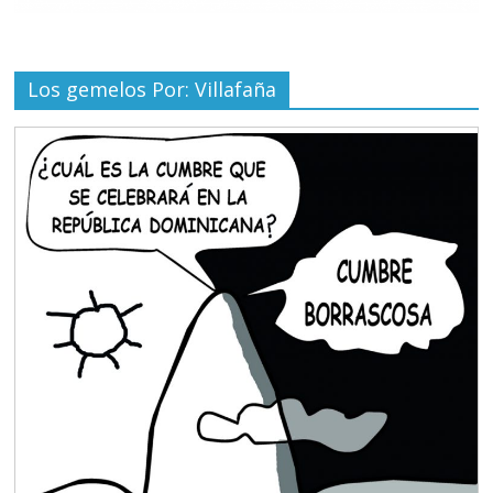
Los gemelos Por: Villafaña