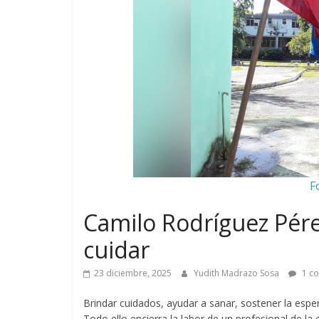
F
Camilo Rodríguez Pére
cuidar
23 diciembre, 2025
Yudith Madrazo Sosa
1 co
Brindar cuidados, ayudar a sanar, sostener la esp
Todo ello encierra la labor de un profesional de l