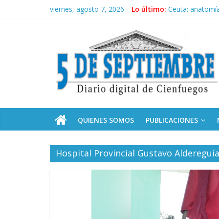
Saltar
viernes, agosto 7, 2026
Lo último:
Ceuta: anatomía 
al
Recorrió Díaz-C
contenido
5
Fidel, la Feria d
Premian a estud
Plan vacacional
Septiembre
Diario
digital
de
QUIENES SOMOS
PUBLICACIONES
Cienfuegos,
Cuba
Hospital Provincial Gustavo Aldereguí