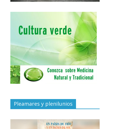
Pleamares y plenilunios