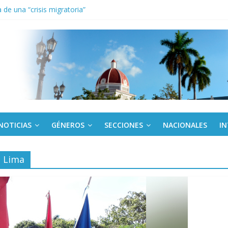
de una “crisis migratoria”
anel Empresa Eléctrica de La Habana y otras instalaciones
el Libro y el legado editorial cubano
iantes cubanos en certamen de ballet en Sudáfrica
 ICAIC, para los niños trabajamos
NOTICIAS
GÉNEROS
SECCIONES
NACIONALES
I
a Lima