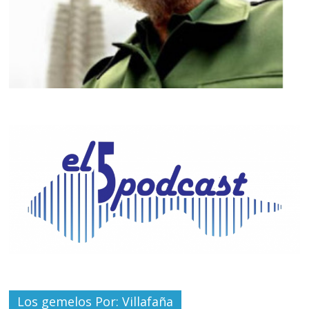
Los gemelos Por: Villafaña