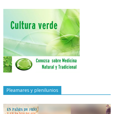
Pleamares y plenilunios