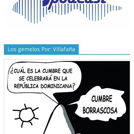
Los gemelos Por: Villafaña