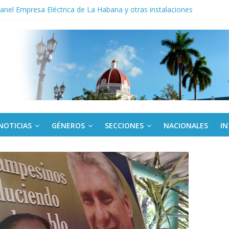
noche opacado por el alcohol
anel Empresa Eléctrica de La Habana y otras instalaciones
del Libro y el legado editorial cubano
iantes cubanos en certamen de ballet en Sudáfrica
 ICAIC, para los niños trabajamos
NOTICIAS
GÉNEROS
SECCIONES
NACIONALES
I