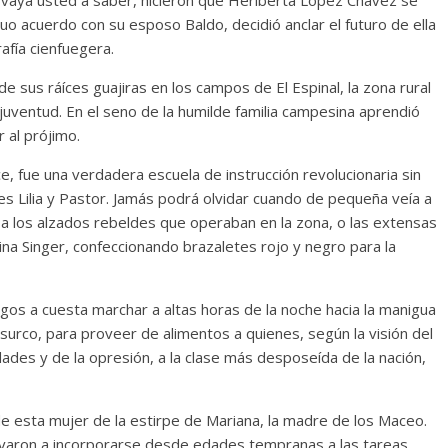
 o vaya usted a saber, hicieron que Heriberta López Chávez se
uo acuerdo con su esposo Baldo, decidió anclar el futuro de ella
afía cienfuegera.
 sus ráíces guajiras en los campos de El Espinal, la zona rural
uventud. En el seno de la humilde familia campesina aprendió
 al prójimo.
, fue una verdadera escuela de instrucción revolucionaria sin
s Lilia y Pastor. Jamás podrá olvidar cuando de pequeña veía a
a los alzados rebeldes que operaban en la zona, o las extensas
ina Singer, confeccionando brazaletes rojo y negro para la
ngos a cuesta marchar a altas horas de la noche hacia la manigua
surco, para proveer de alimentos a quienes, según la visión del
ldades y de la opresión, a la clase más desposeída de la nación,
e esta mujer de la estirpe de Mariana, la madre de los Maceo.
tivaron a incorporarse desde edades tempranas a las tareas