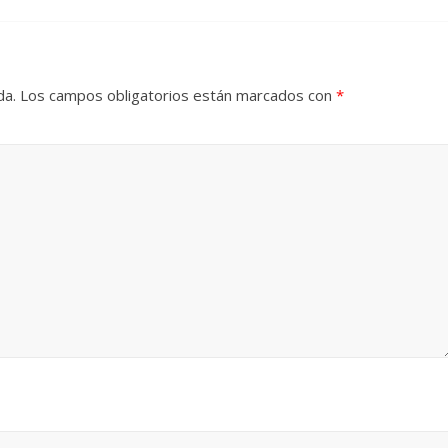
 Torre del
Responso por el alma
atormentada de Denís
2024
Francisco G. Navarro
15 septiembre, 2024
Francisco G. N
da.
Los campos obligatorios están marcados con
*
0