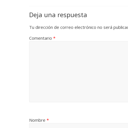
La efímera
Deja una respuesta
Un vergel en las nieblas de
Villuendas
la nostalgia
21 septiembre, 
Tu dirección de correo electrónico no será publica
12 octubre, 2024
Francisco G. Navarro
0
3
Comentario
*
Nombre
*