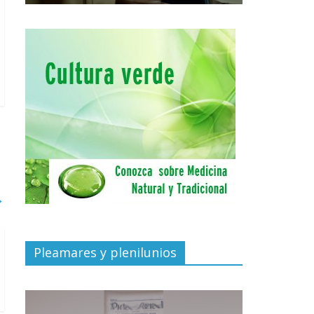
→
Pleamares y plenilunios