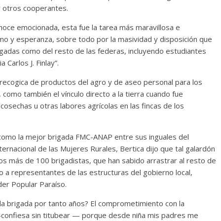
 y otros cooperantes.
Cuento de hadas
oce emocionada, esta fue la tarea más maravillosa e
interclasista en la alta
smo y esperanza, sobre todo por la masividad y disposición que
con los defectos
burguesía mexicana
gadas como del resto de las federas, incluyendo estudiantes
 telenovelas
30 diciembre, 2025
Julio Martínez Mo
 Carlos J. Finlay”.
6
Julio Martínez Molina
0
0
 recogica de productos del agro y de aseo personal para los
 como también el vínculo directo a la tierra cuando fue
 cosechas u otras labores agrícolas en las fincas de los
 como la mejor brigada FMC-ANAP entre sus inguales del
nternacional de las Mujeres Rurales, Bertica dijo que tal galardón
los más de 100 brigadistas, que han sabido arrastrar al resto de
 comedia
o a representantes de las estructuras del gobierno local,
 argentina
Cine macizo de Cronen
der Popular Paraíso.
025
Julio Martínez Molina
28 diciembre, 2025
Julio Martínez Mo
e la brigada por tanto años? El comprometimiento con la
0
s —confiesa sin titubear — porque desde niña mis padres me