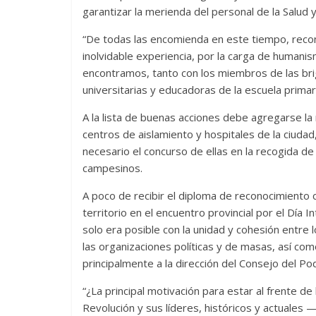
garantizar la merienda del personal de la Salud
“De todas las encomienda en este tiempo, recon
inolvidable experiencia, por la carga de humani
Las series-caramelos de
Una serie 
encontramos, tanto con los miembros de las bri
Shondaland
de muchas
universitarias y educadoras de la escuela primaria
13 marzo, 2026
Julio Martínez Molina
0
28 febrero, 202
A la lista de buenas acciones debe agregarse la
centros de aislamiento y hospitales de la ciudad,
necesario el concurso de ellas en la recogida de
campesinos.
A poco de recibir el diploma de reconocimiento
territorio en el encuentro provincial por el Día I
solo era posible con la unidad y cohesión entre 
Divertida
las organizaciones políticas y de masas, así com
dramática
principalmente a la dirección del Consejo del Po
Terror chamánico coreano
29 diciembre, 2
“¿La principal motivación para estar al frente d
14 marzo, 2026
Julio Martínez Molina
0
0
Revolución y sus líderes, históricos y actuale