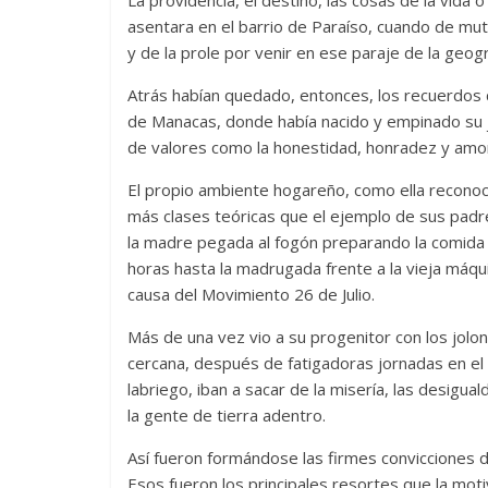
La providencia, el destino, las cosas de la vida
asentara en el barrio de Paraíso, cuando de mut
y de la prole por venir en ese paraje de la geogr
Atrás habían quedado, entonces, los recuerdos de
de Manacas, donde había nacido y empinado su j
de valores como la honestidad, honradez y amor
El propio ambiente hogareño, como ella reconoce
más clases teóricas que el ejemplo de sus padre
la madre pegada al fogón preparando la comida 
horas hasta la madrugada frente a la vieja máqu
causa del Movimiento 26 de Julio.
Más de una vez vio a su progenitor con los jolo
cercana, después de fatigadoras jornadas en el 
labriego, iban a sacar de la misería, las desigua
la gente de tierra adentro.
Así fueron formándose las firmes convicciones d
Esos fueron los principales resortes que la mo