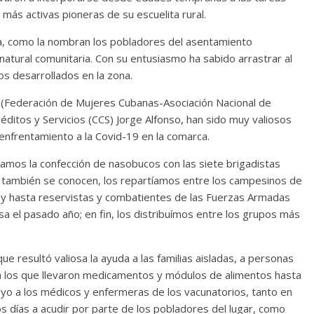
más activas pioneras de su escuelita rural.
ca, como la nombran los pobladores del asentamiento
 natural comunitaria. Con su entusiasmo ha sabido arrastrar al
os desarrollados en la zona.
 (Federación de Mujeres Cubanas-Asociación Nacional de
éditos y Servicios (CCS) Jorge Alfonso, han sido muy valiosos
enfrentamiento a la Covid-19 en la comarca.
iamos la confección de nasobucos con las siete brigadistas
 también se conocen, los repartíamos entre los campesinos de
s y hasta reservistas y combatientes de las Fuerzas Armadas
sa el pasado año; en fin, los distribuímos entre los grupos más
ue resultó valiosa la ayuda a las familias aisladas, a personas
a los que llevaron medicamentos y módulos de alimentos hasta
o a los médicos y enfermeras de los vacunatorios, tanto en
os días a acudir por parte de los pobladores del lugar, como