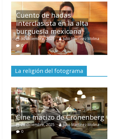
Un hombre entre dos
mundos
lina
15 mayo, 2026
Julio Martínez Molina
0
La religión del fotograma
El documental
Nuestra
tierra
y el despojo de los
berg
pueblos originarios
lina
30 junio, 2026
Julio Martínez Molina
0