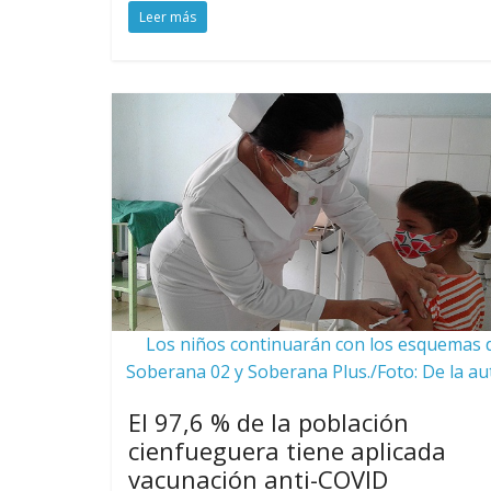
Leer más
Los niños continuarán con los esquemas 
Soberana 02 y Soberana Plus./Foto: De la au
El 97,6 % de la población
cienfueguera tiene aplicada
vacunación anti-COVID