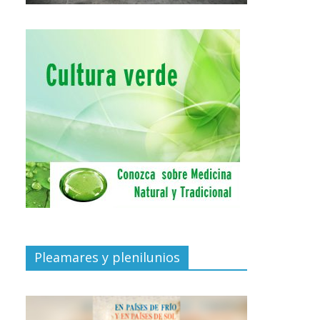
Pleamares y plenilunios