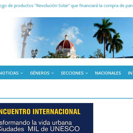
ogo de productos “Revolución Solar” que financiará la compra de pan
el Libro y el legado editorial cubano
iantes cubanos en certamen de ballet en Sudáfrica
 ICAIC, para los niños trabajamos
de una “crisis migratoria”
NOTICIAS
GÉNEROS
SECCIONES
NACIONALES
I