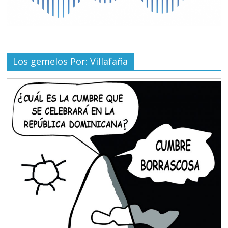
Los gemelos Por: Villafaña