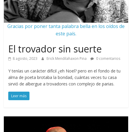
Gracias por poner tanta palabra bella en los oídos de
este país.
El trovador sin suerte
8 agosto, 2023
Erick Mendilahaxon Pina
0 comentarios
Y tenías un carácter difícil ¿eh Noel? pero en el fondo de tu
alma de poeta brotaba la bondad, cuántas veces tu casa
sirvió de albergue a trovadores con complejo de parias.
Leer más