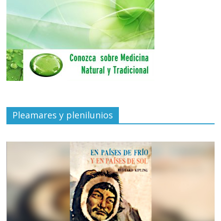
Pleamares y plenilunios
de