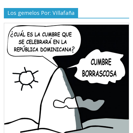
Los gemelos Por: Villafaña