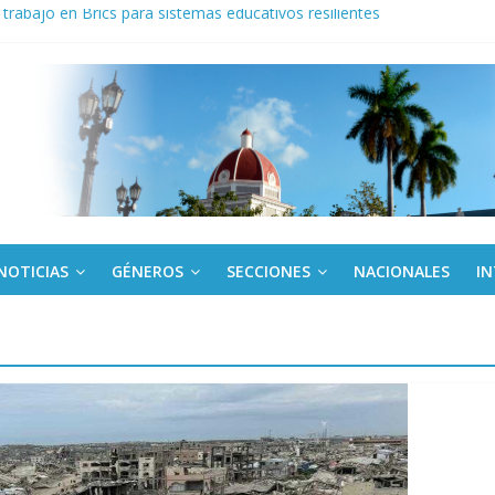
trabajo en Brics para sistemas educativos resilientes
onsejo de Derechos Humanos condenan cerco de EE. UU. a Cuba
a edición semanal en PDF del 7 de agosto
de una “crisis migratoria”
ogo de productos “Revolución Solar” que financiará la compra de pan
NOTICIAS
GÉNEROS
SECCIONES
NACIONALES
I