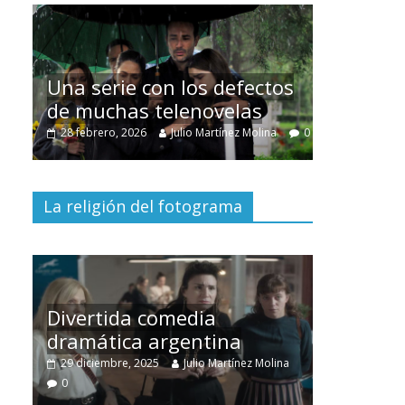
Cuento 
intercla
Una serie con los defectos
burgues
de muchas telenovelas
30 diciembr
0
28 febrero, 2026
Julio Martínez Molina
0
0
La religión del fotograma
Divertida comedia
dramática argentina
Cine ma
no
29 diciembre, 2025
Julio Martínez Molina
28 diciembr
0
0
0