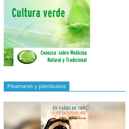
Pleamares y plenilunios