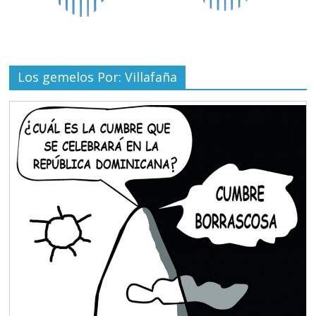
Los gemelos Por: Villafaña