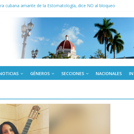
ora cubana amante de la Estomatología, dice NO al bloqueo
ronteras: brigada chilena viaja a Cuba con donativos por el centenario
a: cien años, cien escuelas
Canel a brigada cubana que asistió en Venezuela
de rescate en escuela con desplome parcial en Cuba
NOTICIAS
GÉNEROS
SECCIONES
NACIONALES
I