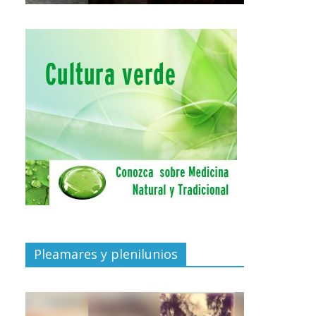
Pleamares y plenilunios