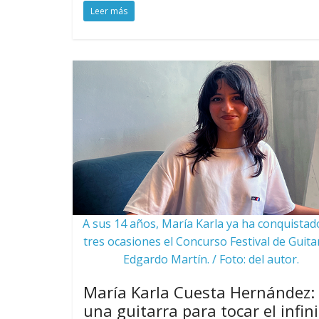
Leer más
A sus 14 años, María Karla ya ha conquistad
tres ocasiones el Concurso Festival de Guita
Edgardo Martín. / Foto: del autor.
María Karla Cuesta Hernández:
una guitarra para tocar el infin