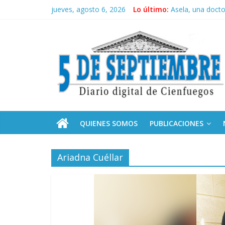
Saltar
jueves, agosto 6, 2026
Lo último:
Asela, una doct
al
Solidaridad sin f
contenido
5
Operación Cuba V
Condecoró Díaz-
Siguen labores 
Septiembre
Diario
digital
de
QUIENES SOMOS
PUBLICACIONES
Cienfuegos,
Cuba
Ariadna Cuéllar