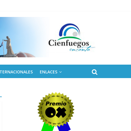
 de Fidel
NTERNACIONALES
ENLACES