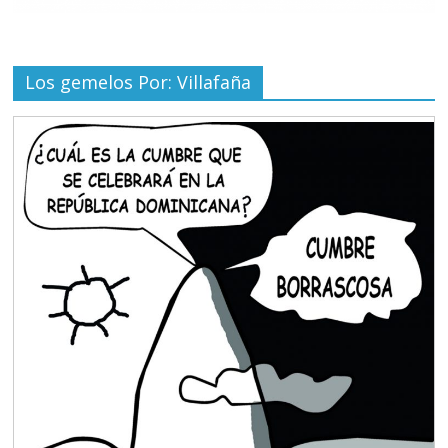
Los gemelos Por: Villafaña