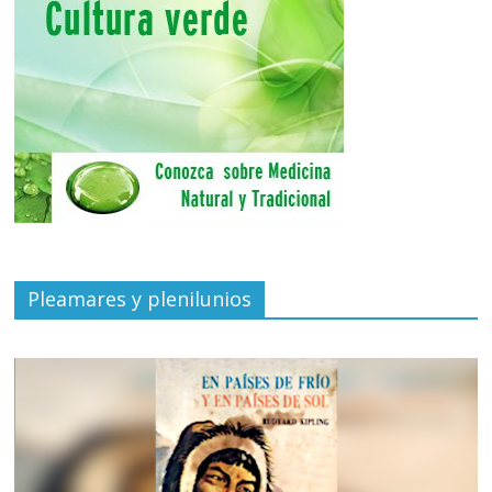
Pleamares y plenilunios