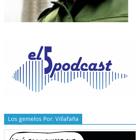
Los gemelos Por: Villafaña