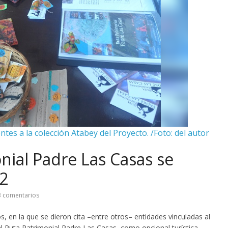
tes a la colección Atabey del Proyecto. /Foto: del autor
nial Padre Las Casas se
22
 comentarios
, en la que se dieron cita –entre otros– entidades vinculadas al
l Ruta Patrimonial Padre Las Casas, como opcional turística