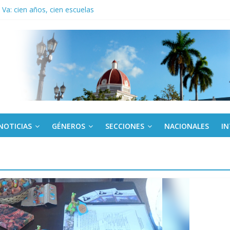
Va: cien años, cien escuelas
a edición semanal en PDF del 7 de agosto
or todos (+ Multimedia)
: En imágenes la prensa cubana rinde tributo al Comandante (+ Fotos)
fronteras: brigada chilena viaja a Cuba con donativos por el centenario
NOTICIAS
GÉNEROS
SECCIONES
NACIONALES
I