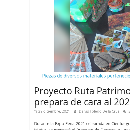
Piezas de diversos materiales pertenecien
Proyecto Ruta Patrimo
prepara de cara al 20
29 diciembre, 2021
Delvis Toledo De la Cruz
3
Durante la Expo Feria 2021 celebrada en Cienfuegos
Mintur, se presentó el Proyecto de Desarrollo Loca