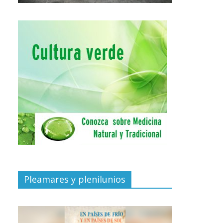
Pleamares y plenilunios