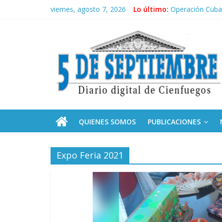
Saltar
viernes, agosto 7, 2026
Lo último:
Operación Cuba 
al
Conozca nuestr
contenido
5
Por ti, Fidel; p
“Junto a Fidel”
Solidaridad sin 
Septiembre
Diario
digital
de
QUIENES SOMOS
PUBLICACIONES
Cienfuegos,
Cuba
Expo Feria 2021