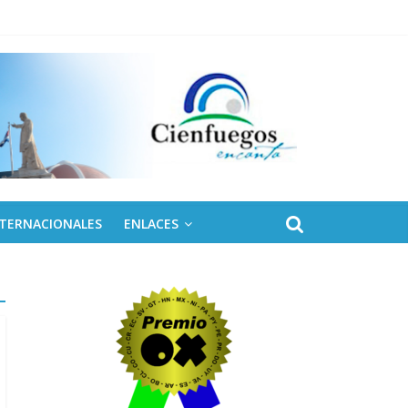
 de Fidel
NTERNACIONALES
ENLACES