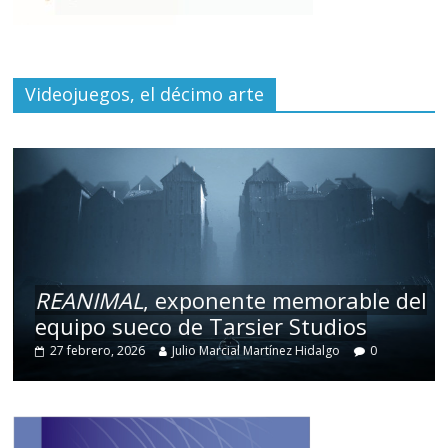
Videojuegos, el décimo arte
REANIMAL
, exponente memorable del
equipo sueco de Tarsier Studios
27 febrero, 2026
Julio Marcial Martínez Hidalgo
0