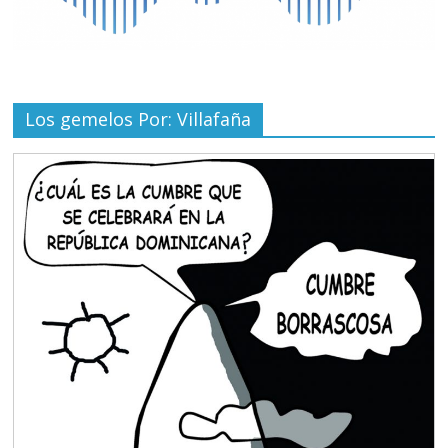
Los gemelos Por: Villafaña