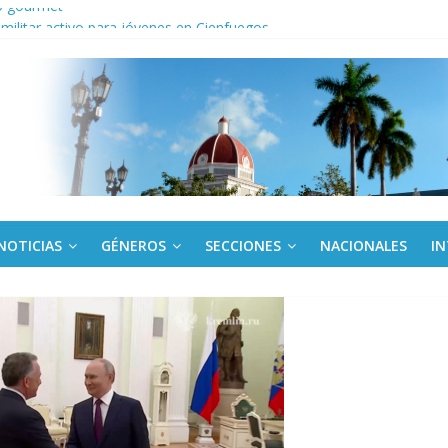
o gourmet
 militar activo para jóvenes en Cienfuegos
de la Amistad al activista Donald Dutherland
nda edición de Beca para realizadoras mayores de 50 años
NOTICIAS
GÉNEROS
SECCIONES
NACIONALES
I