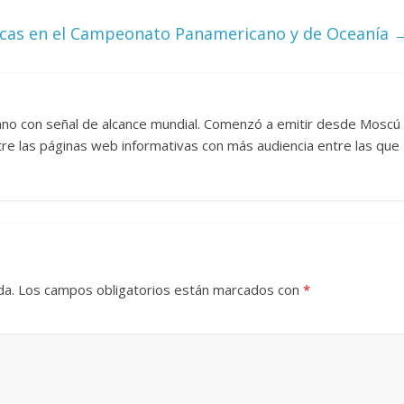
ocas en el Campeonato Panamericano y de Oceanía
Cuento de hadas
interclasista en la alta
burguesía mexicana
30 diciembre, 2025
Julio Martínez Moli
llano con señal de alcance mundial. Comenzó a emitir desde Moscú
0
tre las páginas web informativas con más audiencia entre las que
da.
Los campos obligatorios están marcados con
*
Cine macizo de Cronenb
28 diciembre, 2025
Julio Martínez Moli
0