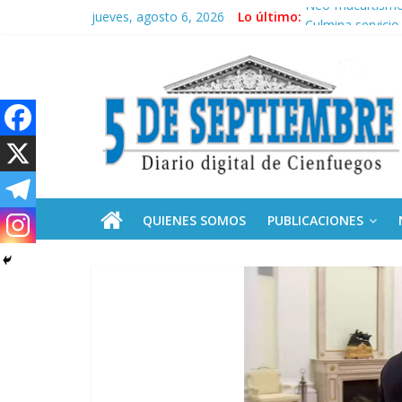
Saltar
jueves, agosto 6, 2026
Lo último:
Neo-macartism
al
Culmina servicio
contenido
5
Otorgan Medalla 
Es de nosotros
Convocan a segu
Septiembre
Diario
digital
de
QUIENES SOMOS
PUBLICACIONES
Cienfuegos,
Cuba