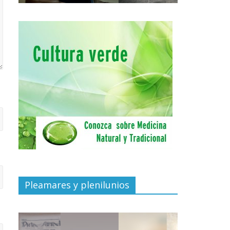
Pleamares y plenilunios