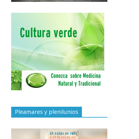
Pleamares y plenilunios