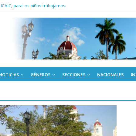
 ICAIC, para los niños trabajamos
noche opacado por el alcohol
anel Empresa Eléctrica de La Habana y otras instalaciones
del Libro y el legado editorial cubano
iantes cubanos en certamen de ballet en Sudáfrica
NOTICIAS
GÉNEROS
SECCIONES
NACIONALES
I