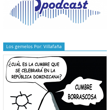
Los gemelos Por: Villafaña