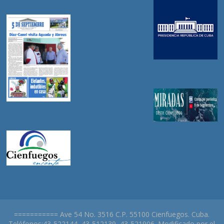
=========== Ave 54 No. 3516 C.P. 55100 Cienfuegos. Cuba.
Teléfonos:43-522144, 43-512139, 43-521906. Modificado por el