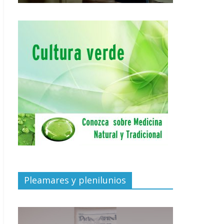
Pleamares y plenilunios