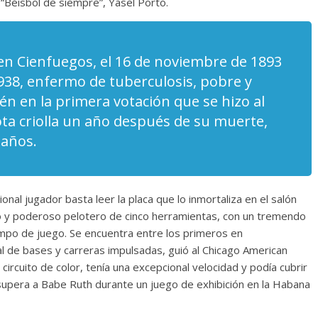
 “Béisbol de siempre”, Yasel Porto.
 en Cienfuegos, el 16 de noviembre de 1893
1938, enfermo de tuberculosis, pobre y
én en la primera votación que se hizo al
ota criolla un año después de su muerte,
 años.
nal jugador basta leer la placa que lo inmortaliza en el salón
o y poderoso pelotero de cinco herramientas, con un tremendo
mpo de juego. Se encuentra entre los primeros en
al de bases y carreras impulsadas, guió al Chicago American
rcuito de color, tenía una excepcional velocidad y podía cubrir
 supera a Babe Ruth durante un juego de exhibición en la Habana