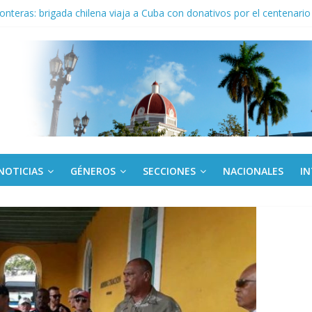
 En imágenes la prensa cubana rinde tributo al Comandante (+ Fotos)
ronteras: brigada chilena viaja a Cuba con donativos por el centenario
a: cien años, cien escuelas
Canel a brigada cubana que asistió en Venezuela
de rescate en escuela con desplome parcial en Cuba
NOTICIAS
GÉNEROS
SECCIONES
NACIONALES
I