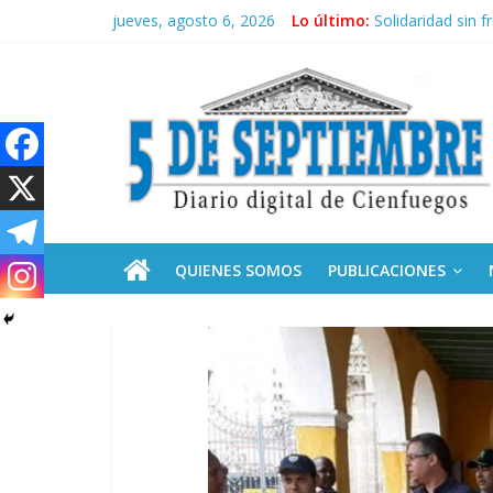
Saltar
jueves, agosto 6, 2026
Lo último:
“Junto a Fidel”:
al
Solidaridad sin f
contenido
5
Operación Cuba V
Condecoró Díaz-
Siguen labores 
Septiembre
Diario
digital
de
QUIENES SOMOS
PUBLICACIONES
Cienfuegos,
Cuba