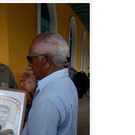
Cuento de hadas
interclasista en la alta
burguesía mexicana
30 diciembre, 2025
Julio Martínez Moli
0
Cine macizo de Cronenb
28 diciembre, 2025
Julio Martínez Moli
0