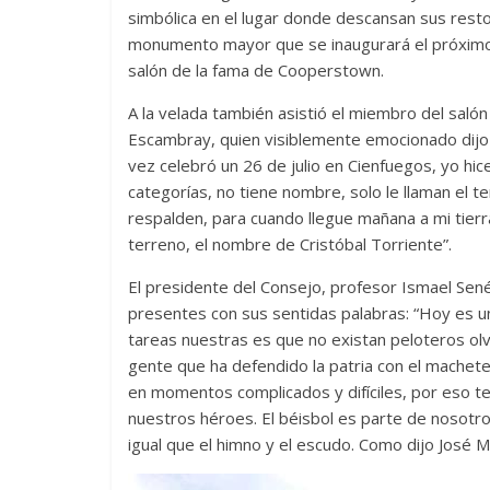
simbólica en el lugar donde descansan sus resto
monumento mayor que se inaugurará el próximo 3
salón de la fama de Cooperstown.
A la velada también asistió el miembro del salón
Escambray, quien visiblemente emocionado dijo 
vez celebró un 26 de julio en Cienfuegos, yo hice
categorías, no tiene nombre, solo le llaman el 
respalden, para cuando llegue mañana a mi tierr
terreno, el nombre de Cristóbal Torriente”.
El presidente del Consejo, profesor Ismael Sen
presentes con sus sentidas palabras: “Hoy es un
tareas nuestras es que no existan peloteros ol
gente que ha defendido la patria con el machete, 
en momentos complicados y difíciles, por eso 
nuestros héroes. El béisbol es parte de nosotro
igual que el himno y el escudo. Como dijo José Ma