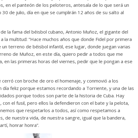
s, en el panteón de los peloteros, antesala de lo que será un
Responso por el alma
0 de julio, día en que se cumplirán 12 años de su salto al
atormentada de Denís
15 septiembre, 2024
Francisco G. Nav
 de la fama del béisbol cubano, Antonio Muñoz, el gigante del
0
a la multitud: “Hace muchos años que donde Fidel por primera
 un terreno de béisbol infantil, ese lugar, donde juegan varias
terreno de Muñoz, en este día, quiero pedir a todos que me
a, en las primeras horas del viernes, pedir que le pongan a ese
é cerró con broche de oro el homenaje, y conmovió a los
 día feliz porque estamos recordando a Torriente, y una de las
vidados porque todos son parte de la historia de Cuba. Hay
con el fusil, pero ellos la defendieron con el bate y la pelota,
tenemos que respetarlos a todos, así como respetamos a
s, de nuestra vida, de nuestra sangre, igual que la bandera,
rtí, honrar honra”.