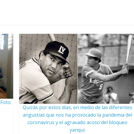
Foto:
Quizás por estos días, en medio de las diferentes
angustias que nos ha provocado la pandemia del
coronavirus y el agravado acoso del bloqueo
yanqui.