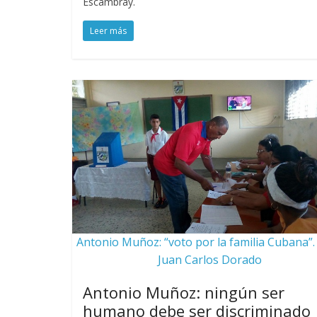
Escambray.
Leer más
Antonio Muñoz: “voto por la familia Cubana”. 
Juan Carlos Dorado
Antonio Muñoz: ningún ser
humano debe ser discriminado