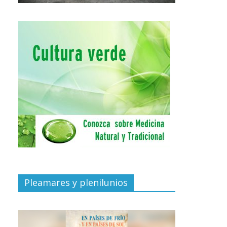
Pleamares y plenilunios