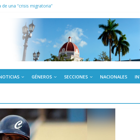
de una “crisis migratoria”
anel Empresa Eléctrica de La Habana y otras instalaciones
el Libro y el legado editorial cubano
iantes cubanos en certamen de ballet en Sudáfrica
 ICAIC, para los niños trabajamos
NOTICIAS
GÉNEROS
SECCIONES
NACIONALES
I