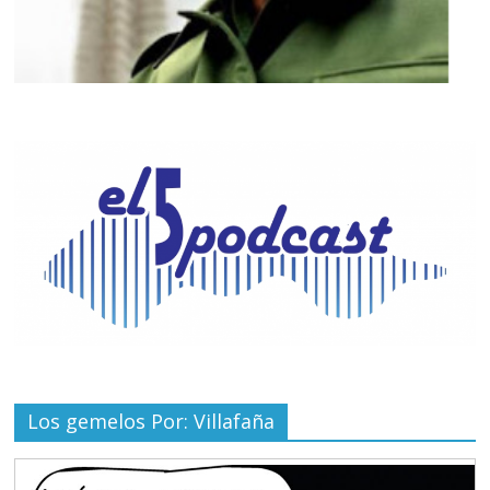
Los gemelos Por: Villafaña