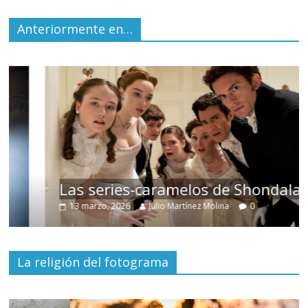
Anteriormente en…
Las series-caramelos de Shondaland
13 marzo, 2026
Julio Martínez Molina
0
La religión del fotograma