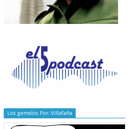
Los gemelos Por: Villafaña