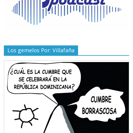
Los gemelos Por: Villafaña