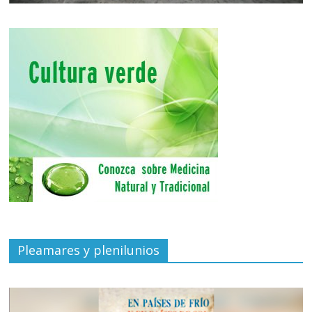
Pleamares y plenilunios