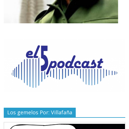
Los gemelos Por: Villafaña