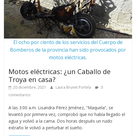
El ocho por ciento de los servicios del Cuerpo de
Bomberos de la provincia han sido provocados por
motos eléctricas.
Motos eléctricas: ¿un Caballo de
Troya en casa?
20 diciembre, 2021
Laura Brunet Portela
0
comentarios
A las 3:00 a.m. Lisandra Pérez Jiménez, “Maquela”, se
levantó por primera vez, comprobó que no había llegado el
agua y volvió a la cama. Dos horas después un ruido
extraño le volvió a perturbar el sueño.