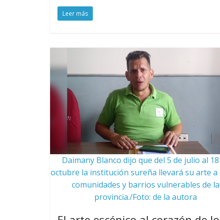
Leer más
Daimany Blanco dijo que del 5 de julio al 18
octubre la institución sureña llevará su arte a 
comunidades y barrios vulnerables de la
provincia./Foto: de la autora
El arte escénico al corazón de lo