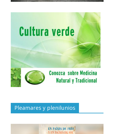
Pleamares y plenilunios