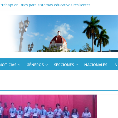
trabajo en Brics para sistemas educativos resilientes
iantes cubanos en certamen de ballet en Sudáfrica
 ICAIC, para los niños trabajamos
de una “crisis migratoria”
ogo de productos “Revolución Solar” que financiará la compra de pan
NOTICIAS
GÉNEROS
SECCIONES
NACIONALES
I