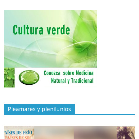
Pleamares y plenilunios