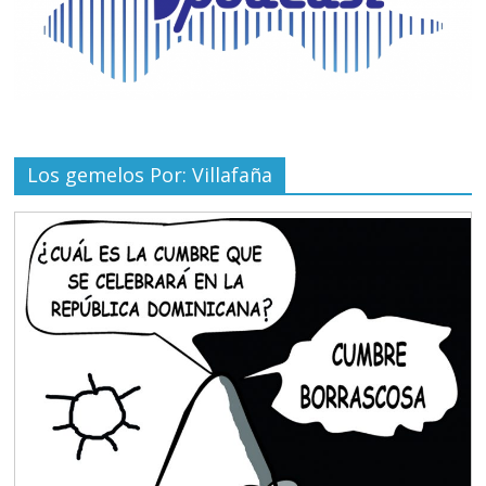
Los gemelos Por: Villafaña