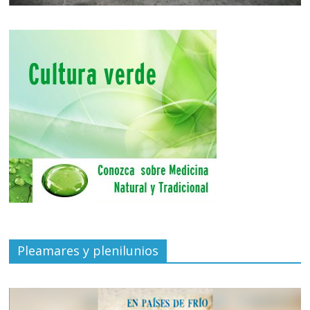
Pleamares y plenilunios