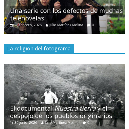
chas
Cuento de hadas interclasista en la
alta burguesía mexicana
30 diciembre, 2025
Julio Martínez Molina
0
La religión del fotograma
El documental
Nuestra tierra
y el
despojo de los pueblos originarios
30 junio, 2026
Julio Martínez Molina
0