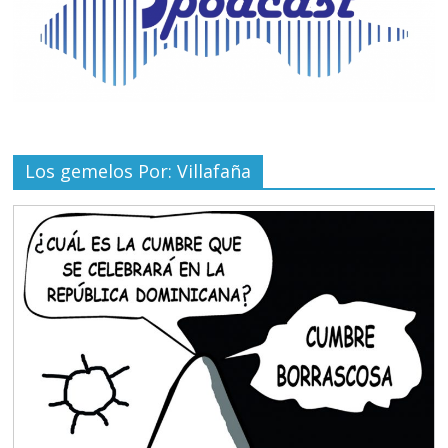
Los gemelos Por: Villafaña