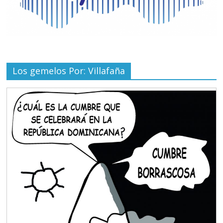
Los gemelos Por: Villafaña