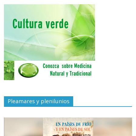
Pleamares y plenilunios