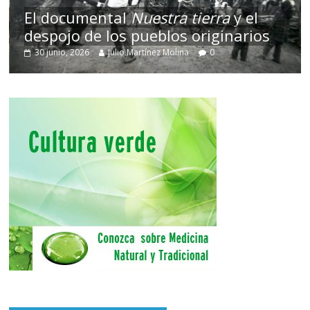
ntal
Nuestra tierra
y el
 los pueblos originarios
Terror chamá
Julio Martínez Molina
0
14 marzo, 2026
J