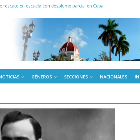
de rescate en escuela con desplome parcial en Cuba
 En imágenes la prensa cubana rinde tributo al Comandante (+ Fotos)
ronteras: brigada chilena viaja a Cuba con donativos por el centenario
a: cien años, cien escuelas
Canel a brigada cubana que asistió en Venezuela
NOTICIAS
GÉNEROS
SECCIONES
NACIONALES
I