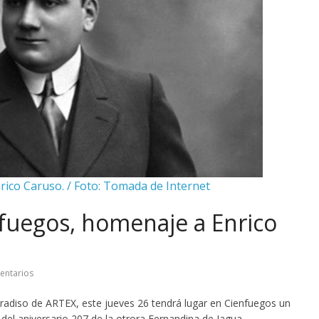
nrico Caruso. / Foto: Tomada de Internet
nfuegos, homenaje a Enrico
entarios
radiso de ARTEX, este jueves 26 tendrá lugar en Cienfuegos un
el aniversario 207 de la otrora Fernandina de Jagua.