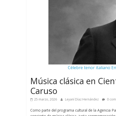
Célebre tenor italiano E
Música clásica en Cie
Caruso
25 marzo, 2026
Leyaní Díaz Hernández
0 com
Como parte del programa cultural de la Agencia Pa
concierto de música clásica, justa conmemoración d