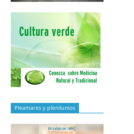
Pleamares y plenilunios