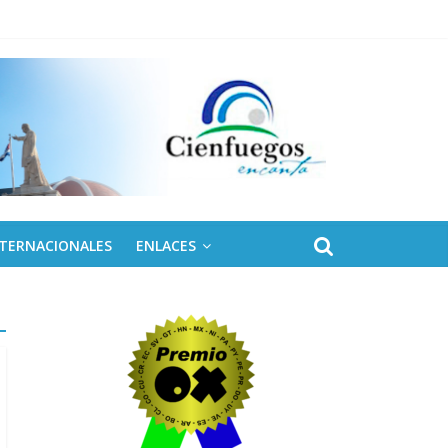
 de Fidel
NTERNACIONALES
ENLACES