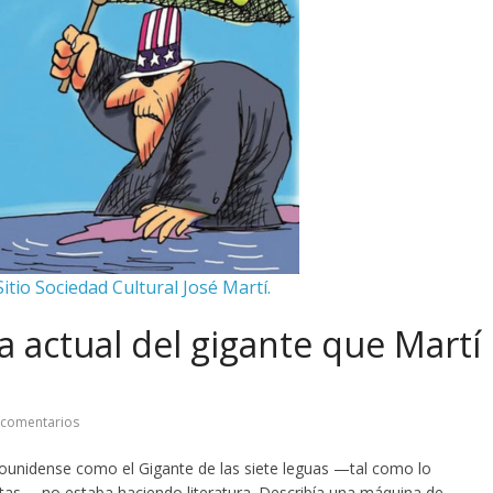
itio Sociedad Cultural José Martí.
a actual del gigante que Martí
 comentarios
ounidense como el Gigante de las siete leguas —tal como lo
etas— no estaba haciendo literatura. Describía una máquina de