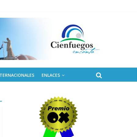
 de Fidel
NTERNACIONALES
ENLACES