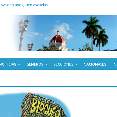
Va: cien años, cien escuelas
a edición semanal en PDF del 7 de agosto
or todos (+ Multimedia)
: En imágenes la prensa cubana rinde tributo al Comandante (+ Fotos)
fronteras: brigada chilena viaja a Cuba con donativos por el centenario
NOTICIAS
GÉNEROS
SECCIONES
NACIONALES
I