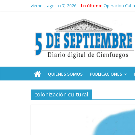
Saltar
viernes, agosto 7, 2026
Lo último:
Operación Cuba 
al
Conozca nuestr
contenido
5
Por ti, Fidel; p
“Junto a Fidel”
Solidaridad sin 
Septiembre
Diario
digital
de
QUIENES SOMOS
PUBLICACIONES
Cienfuegos,
Cuba
colonización cultural