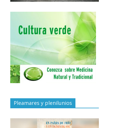
Pleamares y plenilunios