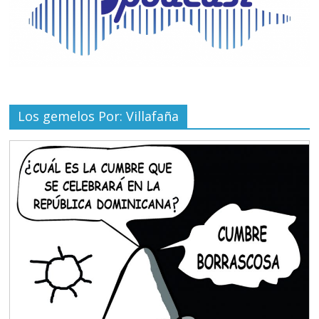
Los gemelos Por: Villafaña