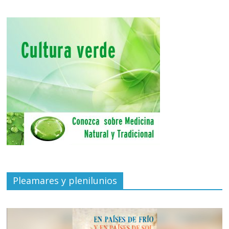
Pleamares y plenilunios