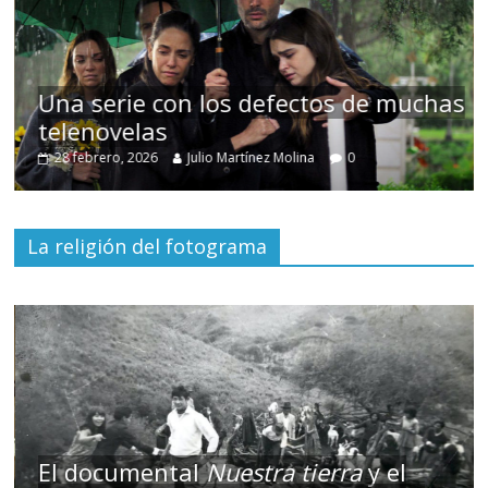
has
Cuento de hadas interclasista en la
alta burguesía mexicana
30 diciembre, 2025
Julio Martínez Molina
0
La religión del fotograma
El documental
Nuestra tierra
y el