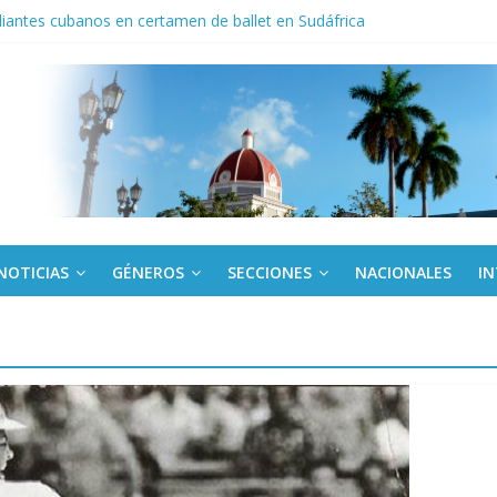
iantes cubanos en certamen de ballet en Sudáfrica
 ICAIC, para los niños trabajamos
de una “crisis migratoria”
anel Empresa Eléctrica de La Habana y otras instalaciones
el Libro y el legado editorial cubano
NOTICIAS
GÉNEROS
SECCIONES
NACIONALES
I