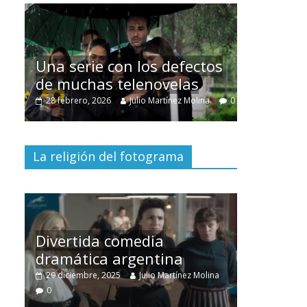
Cuento 
intercla
Una serie con los defectos
burgues
de muchas telenovelas
30 diciembr
0
28 febrero, 2026
Julio Martínez Molina
0
0
La religión del fotograma
Divertida comedia
dramática argentina
Cine ma
no
29 diciembre, 2025
Julio Martínez Molina
28 diciembr
0
0
0