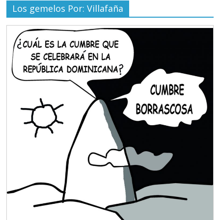
Los gemelos Por: Villafaña