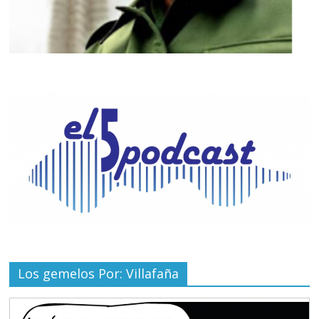
Los gemelos Por: Villafaña