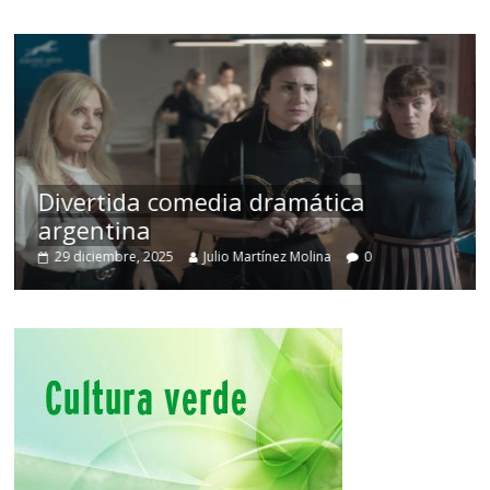
comedia dramática
Cine macizo 
025
Julio Martínez Molina
0
28 diciembre, 2025