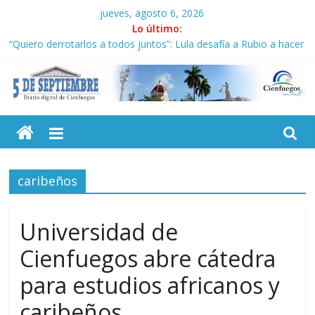
Saltar
jueves, agosto 6, 2026
al
Lo último:
contenido
“Quiero derrotarlos a todos juntos”: Lula desafía a Rubio a hacer
campaña por Bolsonaro
Presidentes de Ecuador y Argentina se reunirán en Quito
Neo-macartismo gourmet
5
Cubanos residentes en Panamá condenan injerencia EEUU en
zona franca
Sindicatos en Dakota del Norte rechazan hostilidad de EE.UU. vs
Septiembre
Cuba
caribeños
Diario
digital
de
Universidad de
Cienfuegos,
Cienfuegos abre cátedra
Cuba
para estudios africanos y
caribeños