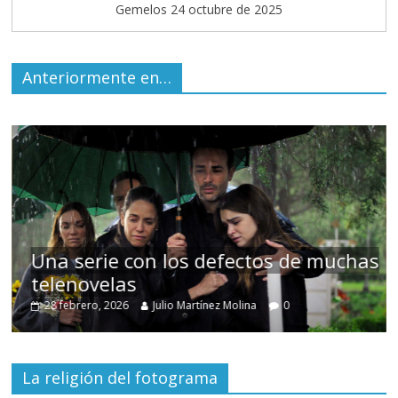
Gemelos 24 octubre de 2025
Anteriormente en…
on los defectos de muchas
Cuento de hada
alta burguesí
Julio Martínez Molina
0
30 diciembre, 2025
La religión del fotograma