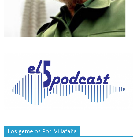
Los gemelos Por: Villafaña