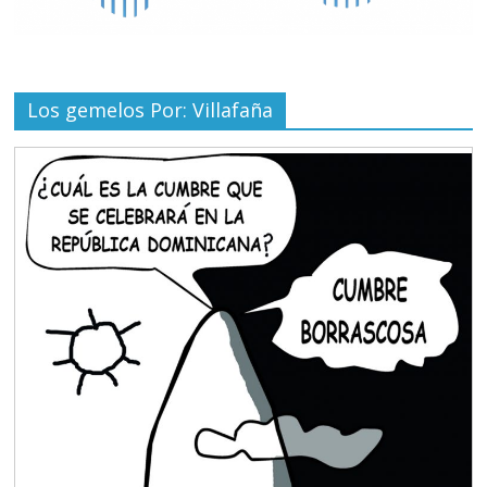
Los gemelos Por: Villafaña