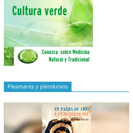
Pleamares y plenilunios