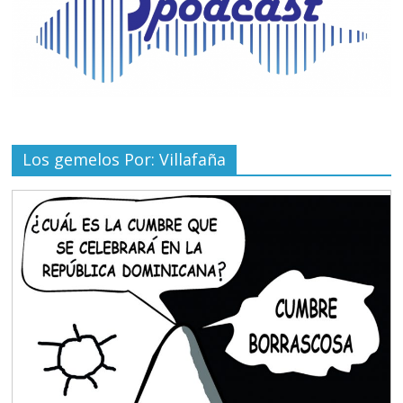
Los gemelos Por: Villafaña