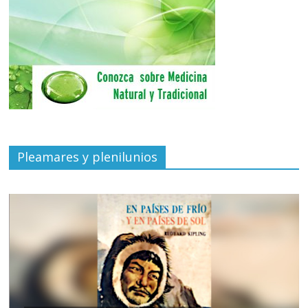
Pleamares y plenilunios
de