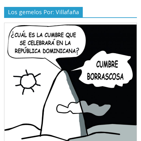
Los gemelos Por: Villafaña