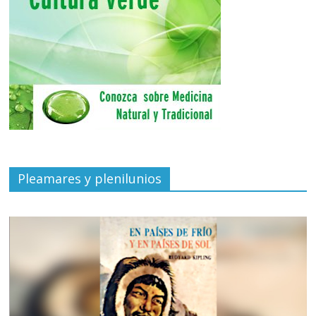
Pleamares y plenilunios