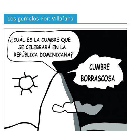
Los gemelos Por: Villafaña