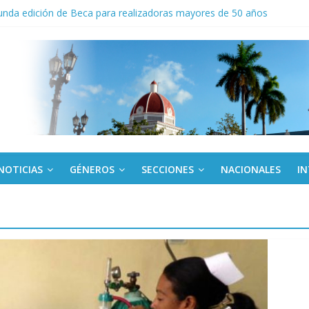
nda edición de Beca para realizadoras mayores de 50 años
o gourmet
 militar activo para jóvenes en Cienfuegos
de la Amistad al activista Donald Dutherland
NOTICIAS
GÉNEROS
SECCIONES
NACIONALES
I