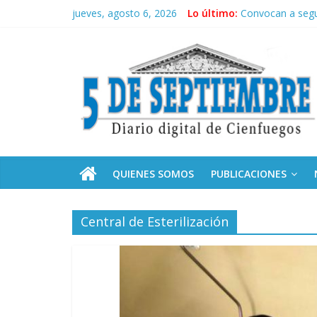
Saltar
jueves, agosto 6, 2026
Lo último:
Convocan a segu
al
Neo-macartism
contenido
5
Culmina servicio
Otorgan Medalla 
Es de nosotros
Septiembre
Diario
digital
de
QUIENES SOMOS
PUBLICACIONES
Cienfuegos,
Cuba
Central de Esterilización