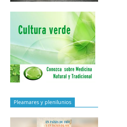
Pleamares y plenilunios