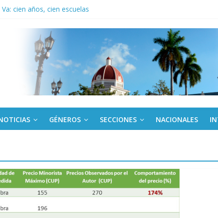
Va: cien años, cien escuelas
a edición semanal en PDF del 7 de agosto
or todos (+ Multimedia)
: En imágenes la prensa cubana rinde tributo al Comandante (+ Fotos)
fronteras: brigada chilena viaja a Cuba con donativos por el centenario
NOTICIAS
GÉNEROS
SECCIONES
NACIONALES
I