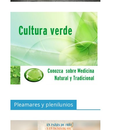
Pleamares y plenilunios