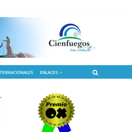
 de Fidel
NTERNACIONALES
ENLACES