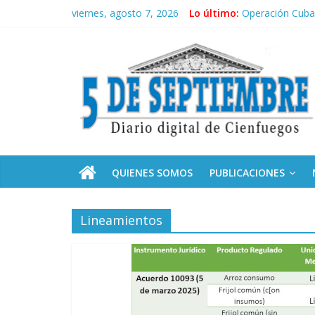
Saltar
viernes, agosto 7, 2026
Lo último:
Operación Cuba 
al
Conozca nuestr
contenido
5
Por ti, Fidel; p
“Junto a Fidel”
Solidaridad sin 
Septiembre
Diario
digital
de
QUIENES SOMOS
PUBLICACIONES
Cienfuegos,
Cuba
Lineamientos