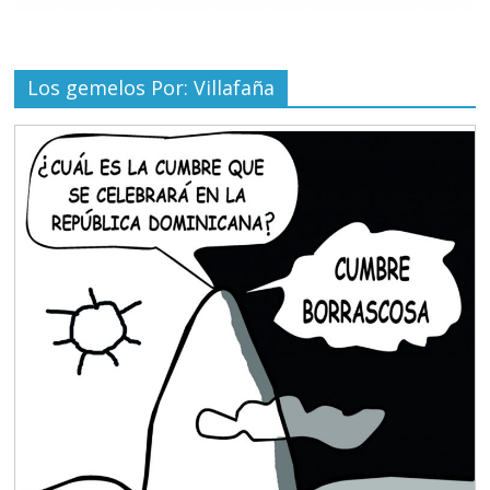
Los gemelos Por: Villafaña