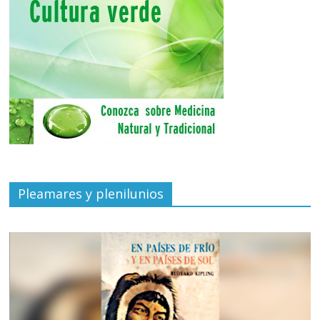
Pleamares y plenilunios