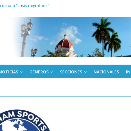
de una “crisis migratoria”
anel Empresa Eléctrica de La Habana y otras instalaciones
el Libro y el legado editorial cubano
iantes cubanos en certamen de ballet en Sudáfrica
 ICAIC, para los niños trabajamos
NOTICIAS
GÉNEROS
SECCIONES
NACIONALES
I