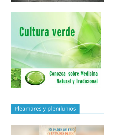
Pleamares y plenilunios