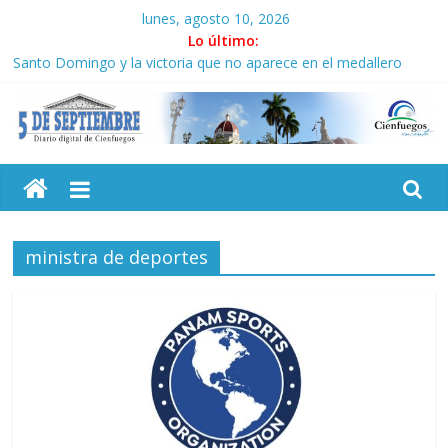
Saltar
lunes, agosto 10, 2026
al
Lo último:
contenido
Santo Domingo y la victoria que no aparece en el medallero
Flexibilización y vigencia a conocer por actores económicos en
Cuba
En Cuba, una educación desde y al servicio del pueblo
5
¡La unidad es la voluntad de luchar y de vencer juntos!
Donde Fidel fue feliz (+Fotos y Video)
Septiembre
ministra de deportes
Diario
digital
de
Cienfuegos,
Cuba