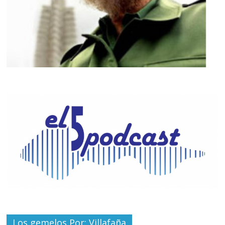
Los gemelos Por: Villafaña