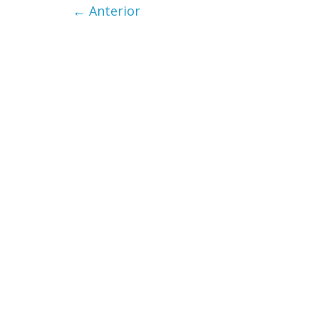
← Anterior
Cuento de
interclasis
burguesía
30 diciembre, 20
0
Cine maci
28 diciembre, 20
0