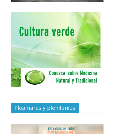
Pleamares y plenilunios