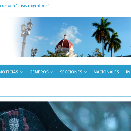
de una “crisis migratoria”
anel Empresa Eléctrica de La Habana y otras instalaciones
el Libro y el legado editorial cubano
iantes cubanos en certamen de ballet en Sudáfrica
 ICAIC, para los niños trabajamos
NOTICIAS
GÉNEROS
SECCIONES
NACIONALES
I